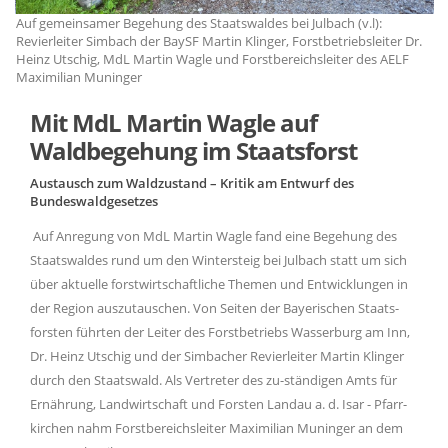
Auf gemeinsamer Begehung des Staatswaldes bei Julbach (v.l):
Au
.
Revierleiter Simbach der BaySF Martin Klinger, Forstbetriebsleiter Dr.
Re
Heinz Utschig, MdL Martin Wagle und Forstbereichsleiter des AELF
He
Maximilian Muninger
Ma
Mit MdL Martin Wagle auf
Waldbegehung im Staatsforst
Austausch zum Waldzustand – Kritik am Entwurf des
Bundeswaldgesetzes
Auf Anregung von MdL Martin Wagle fand eine Begehung des
Staatswaldes rund um den Wintersteig bei Julbach statt um sich
über aktuelle forstwirtschaftliche Themen und Entwicklungen in
der Region auszutauschen. Von Seiten der Bayerischen Staats-
forsten führten der Leiter des Forstbetriebs Wasserburg am Inn,
Dr. Heinz Utschig und der Simbacher Revierleiter Martin Klinger
durch den Staatswald. Als Vertreter des zu-ständigen Amts für
Ernährung, Landwirtschaft und Forsten Landau a. d. Isar - Pfarr-
kirchen nahm Forstbereichsleiter Maximilian Muninger an dem