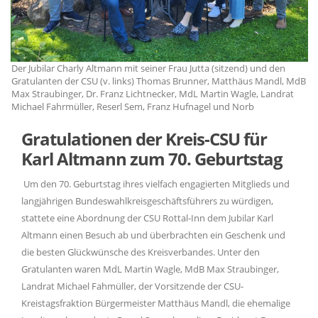
Der Jubilar Charly Altmann mit seiner Frau Jutta (sitzend) und den
De
dB
Gratulanten der CSU (v. links) Thomas Brunner, Matthäus Mandl, MdB
Gr
Max Straubinger, Dr. Franz Lichtnecker, MdL Martin Wagle, Landrat
Ma
Michael Fahrmüller, Reserl Sem, Franz Hufnagel und Norb
Mi
Gratulationen der Kreis-CSU für
Karl Altmann zum 70. Geburtstag
Um den 70. Geburtstag ihres vielfach engagierten Mitglieds und
langjährigen Bundeswahlkreisgeschäftsführers zu würdigen,
stattete eine Abordnung der CSU Rottal-Inn dem Jubilar Karl
Altmann einen Besuch ab und überbrachten ein Geschenk und
die besten Glückwünsche des Kreisverbandes. Unter den
Gratulanten waren MdL Martin Wagle, MdB Max Straubinger,
Landrat Michael Fahmüller, der Vorsitzende der CSU-
Kreistagsfraktion Bürgermeister Matthäus Mandl, die ehemalige