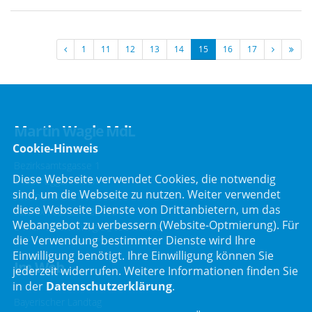
1
11
12
13
14
15
16
17
Martin Wagle MdL
Cookie-Hinweis
Bezirksamtsgasse 1
Diese Webseite verwendet Cookies, die notwendig
84307 Eggenfelden
sind, um die Webseite zu nutzen. Weiter verwendet
Telefon :
08721/125495
diese Webseite Dienste von Drittanbietern, um das
Telefax : 08721/125496
Webangebot zu verbessern (Website-Optmierung). Für
E-Mail :
martin.wagle@csu-mdl.de
die Verwendung bestimmter Dienste wird Ihre
Einwilligung benötigt. Ihre Einwilligung können Sie
Im Web
jederzeit widerrufen. Weitere Informationen finden Sie
in der
Datenschutzerklärung
.
Bayerischer Landtag