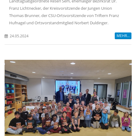
Landtagsabgeordnete Reserl Sem, ehemaliger Bezirksrat Dr.
Franz Lichtnecker, der Kreisvorsitzende der Jungen Union
Thomas Brunner, der CSU-Ortsvorsitzende von Triftern Franz
Hufnagel und Ortsvorstandmitglied Norbert Duldinger.
MEHR...
24.05.2024