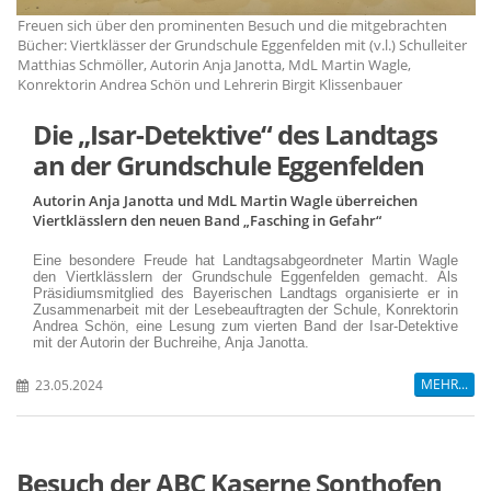
Freuen sich über den prominenten Besuch und die mitgebrachten
Fr
er
Bücher: Viertklässer der Grundschule Eggenfelden mit (v.l.) Schulleiter
Bü
Matthias Schmöller, Autorin Anja Janotta, MdL Martin Wagle,
Ma
Konrektorin Andrea Schön und Lehrerin Birgit Klissenbauer
Ko
Die „Isar-Detektive“ des Landtags
an der Grundschule Eggenfelden
Autorin Anja Janotta und MdL Martin Wagle überreichen
Viertklässlern den neuen Band „Fasching in Gefahr“
Eine besondere Freude hat Landtagsabgeordneter Martin Wagle
den Viertklässlern der Grundschule Eggenfelden gemacht. Als
Präsidiumsmitglied des Bayerischen Landtags organisierte er in
Zusammenarbeit mit der Lesebeauftragten der Schule, Konrektorin
Andrea Schön, eine Lesung zum vierten Band der Isar-Detektive
mit der Autorin der Buchreihe, Anja Janotta.
MEHR...
23.05.2024
Besuch der ABC Kaserne Sonthofen