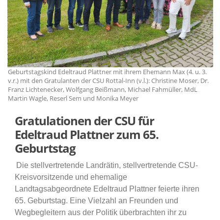
.
Geburtstagskind Edeltraud Plattner mit ihrem Ehemann Max (4. u. 3.
Ge
r.
v.r.) mit den Gratulanten der CSU Rottal-Inn (v.l.): Christine Moser, Dr.
v.
Franz Lichtenecker, Wolfgang Beißmann, Michael Fahmüller, MdL
Fr
Martin Wagle, Reserl Sem und Monika Meyer
Ma
Gratulationen der CSU für
Edeltraud Plattner zum 65.
Geburtstag
Die stellvertretende Landrätin, stellvertretende CSU-
Kreisvorsitzende und ehemalige
Landtagsabgeordnete Edeltraud Plattner feierte ihren
65. Geburtstag. Eine Vielzahl an Freunden und
Wegbegleitern aus der Politik überbrachten ihr zu