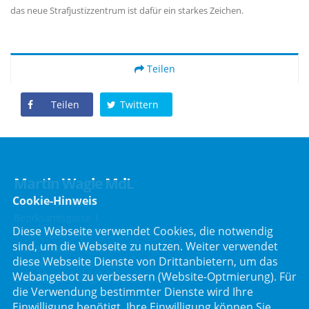
das neue Strafjustizzentrum ist dafür ein starkes Zeichen.
Teilen
Teilen
Twittern
Martin Wagle MdL
Cookie-Hinweis
Bezirksamtsgasse 1
Diese Webseite verwendet Cookies, die notwendig
84307 Eggenfelden
sind, um die Webseite zu nutzen. Weiter verwendet
Telefon :
08721/125495
diese Webseite Dienste von Drittanbietern, um das
Telefax : 08721/125496
Webangebot zu verbessern (Website-Optmierung). Für
E-Mail :
martin.wagle@csu-mdl.de
die Verwendung bestimmter Dienste wird Ihre
Einwilligung benötigt. Ihre Einwilligung können Sie