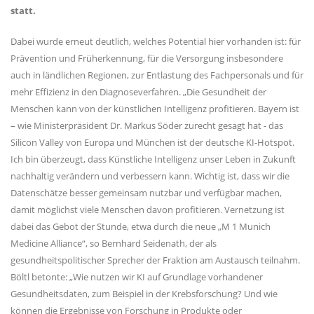
statt.
Dabei wurde erneut deutlich, welches Potential hier vorhanden ist: für
Prävention und Früherkennung, für die Versorgung insbesondere
auch in ländlichen Regionen, zur Entlastung des Fachpersonals und für
mehr Effizienz in den Diagnoseverfahren.
Die Gesundheit der
Menschen kann von der k
ünstlichen Intelligenz profitieren. Bayern ist
– wie Ministerpr
äsident Dr. Markus Söder zurecht gesagt hat - das
Silicon Valley von Europa und München ist der deutsche KI-Hotspot.
Ich bin überzeugt, dass Künstliche Intelligenz unser Leben in Zukunft
nachhaltig verändern und verbessern kann. Wichtig ist, dass wir die
Datenschätze besser gemeinsam nutzbar und verfügbar machen,
damit möglichst viele Menschen davon profitieren. Vernetzung ist
dabei das Gebot der Stunde, etwa durch die neue
M 1 Munich
Medicine Alliance“, so Bernhard Seidenath, der als
gesundheitspolitischer Sprecher der Fraktion am Austausch teilnahm.
B
öltl betonte:
Wie nutzen wir KI auf Grundlage vorhandener
Gesundheitsdaten, zum Beispiel in der Krebsforschung? Und wie
k
önnen die Ergebnisse von Forschung in Produkte oder