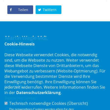
Teilen
Twittern
Martin Wagle MdL
Cookie-Hinweis
Bezirksamtsgasse 1
Diese Webseite verwendet Cookies, die notwendig
84307 Eggenfelden
sind, um die Webseite zu nutzen. Weiter verwendet
Telefon :
08721/125495
diese Webseite Dienste von Drittanbietern, um das
Telefax : 08721/125496
Webangebot zu verbessern (Website-Optmierung). Für
E-Mail :
martin.wagle@csu-mdl.de
die Verwendung bestimmter Dienste wird Ihre
Einwilligung benötigt. Ihre Einwilligung können Sie
Im Web
jederzeit widerrufen. Weitere Informationen finden Sie
in der
Datenschutzerklärung
.
Bayerischer Landtag
Technisch notwendige Cookies (
Übersicht
)
CSU Fraktion
CSU
Die notwendigen Cookies werden allein für den